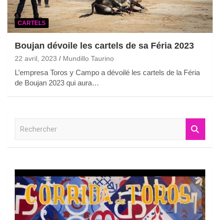
CARTELS
Boujan dévoile les cartels de sa Féria 2023
22 avril, 2023
Mundillo Taurino
L’empresa Toros y Campo a dévoilé les cartels de la Féria
de Boujan 2023 qui aura…
R
e
c
h
e
r
c
h
e
r