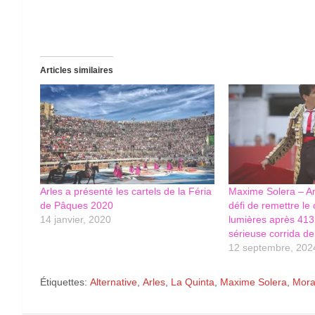
Articles similaires
Arles a présenté les cartels de la Féria
Maxime Solera – Arl
de Pâques 2020
défi de remettre l
14 janvier, 2020
lumières après 413 
sérieuse corrida de
12 septembre, 202
Étiquettes:
Alternative
,
Arles
,
La Quinta
,
Maxime Solera
,
Mora