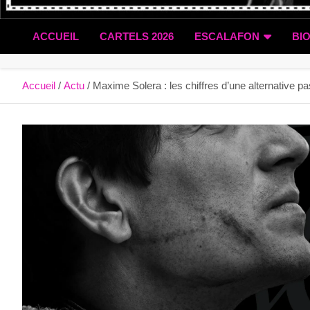
ACCUEIL
CARTELS 2026
ESCALAFON
BI
Accueil
Actu
Maxime Solera : les chiffres d’une alternative p