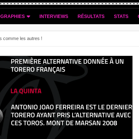
OGRAPHIES
INTERVIEWS
RÉSULTATS
STATS
as comme les autres !