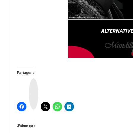
Partager :
T
h
r
e
a
d
s
J’aime ça :