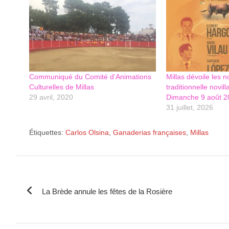
Communiqué du Comité d’Animations
Millas dévoile les n
Culturelles de Millas
traditionnelle novi
29 avril, 2020
Dimanche 9 août 2
31 juillet, 2026
Étiquettes:
Carlos Olsina
,
Ganaderias françaises
,
Millas
Navigation
La Brède annule les fêtes de la Rosière
de
l’article