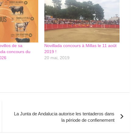
ovillos de sa
Novillada concours à Millas le 11 août
llada concours du
2019 !
026
20 mai, 2019
La Junta de Andalucia autorise les tentaderos dans
la période de confienement