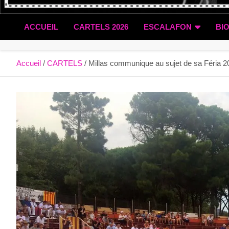
ACCUEIL
CARTELS 2026
ESCALAFON
BI
Accueil
CARTELS
Millas communique au sujet de sa Féria 2