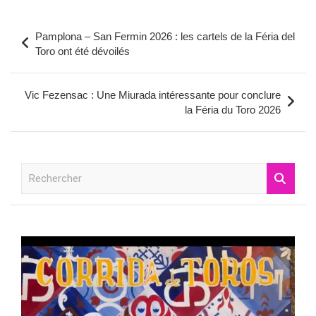
Navigation
Pamplona – San Fermin 2026 : les cartels de la Féria del
de
Toro ont été dévoilés
l’article
Vic Fezensac : Une Miurada intéressante pour conclure
la Féria du Toro 2026
R
e
c
h
e
r
c
h
e
r