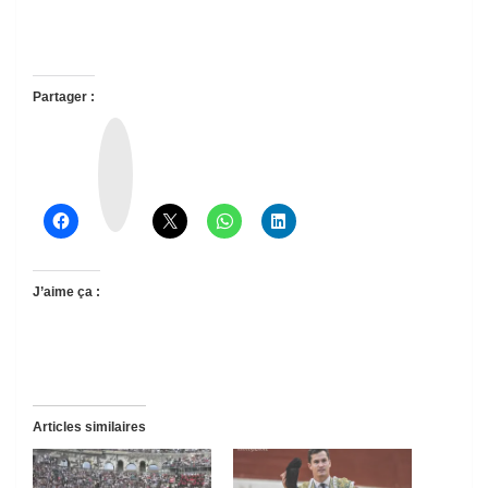
Partager :
T
h
r
e
a
d
s
J’aime ça :
Articles similaires