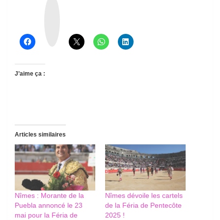
T
h
r
e
a
d
s
J’aime ça :
Articles similaires
Nîmes : Morante de la
Nîmes dévoile les cartels
Puebla annoncé le 23
de la Féria de Pentecôte
mai pour la Féria de
2025 !