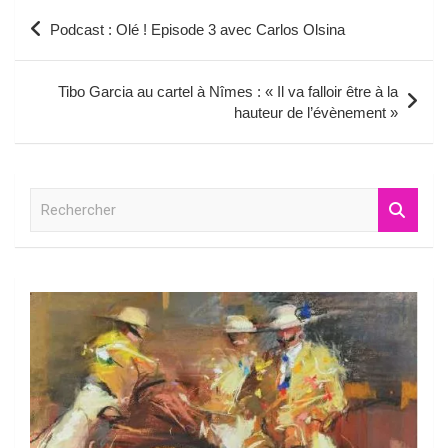
Navigation
Podcast : Olé ! Episode 3 avec Carlos Olsina
de
l’article
Tibo Garcia au cartel à Nîmes : « Il va falloir être à la
hauteur de l’évènement »
R
e
c
h
e
r
c
h
e
r