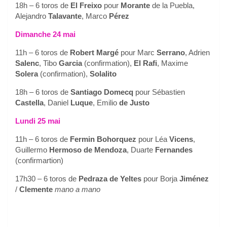
18h – 6 toros de
El Freixo
pour
Morante
de la Puebla,
Alejandro
Talavante
, Marco
Pérez
Dimanche 24 mai
11h – 6 toros de
Robert Margé
pour Marc
Serrano
, Adrien
Salenc
, Tibo
Garcia
(confirmation),
El Rafi
, Maxime
Solera
(confirmation),
Solalito
18h – 6 toros de
Santiago Domecq
pour Sébastien
Castella
, Daniel
Luque
, Emilio
de Justo
Lundi 25 mai
11h – 6 toros de
Fermin Bohorquez
pour Léa
Vicens
,
Guillermo
Hermoso de Mendoza
, Duarte
Fernandes
(confirmartion)
17h30 – 6 toros de
Pedraza de Yeltes
pour Borja
Jiménez
/
Clemente
mano a mano