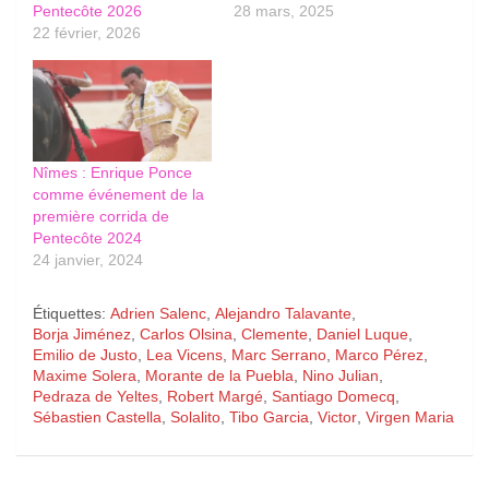
Pentecôte 2026
28 mars, 2025
22 février, 2026
Nîmes : Enrique Ponce
comme événement de la
première corrida de
Pentecôte 2024
24 janvier, 2024
Étiquettes:
Adrien Salenc
,
Alejandro Talavante
,
Borja Jiménez
,
Carlos Olsina
,
Clemente
,
Daniel Luque
,
Emilio de Justo
,
Lea Vicens
,
Marc Serrano
,
Marco Pérez
,
Maxime Solera
,
Morante de la Puebla
,
Nino Julian
,
Pedraza de Yeltes
,
Robert Margé
,
Santiago Domecq
,
Sébastien Castella
,
Solalito
,
Tibo Garcia
,
Victor
,
Virgen Maria