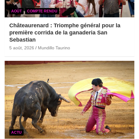
AOÛT
COMPTE RENDU
Châteaurenard : Triomphe général pour la
première corrida de la ganaderia San
Sebastian
5 août, 2026
Mundillo Taurino
ACTU