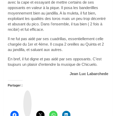
avec la cape et essayant de mettre certains de ses
opposants en valeur à la pique. Il posa les banderillles
moyennement bien au jandilla. A la muleta, il fut bien,
exploitant les qualités des toros mais un peu trop décentré
et abusant du pico. Dans l’ensemble, il tua bien ( 2 fois à
recibir) et fut efficace.
Il ne fut pas aidé par ses cuadrillas, essentiellement celle
chargée du 1er et 4éme. Il coupa 2 oreilles au Quinta et 2
au jandilla, et saluant aux autres.
En bref, il fut digne et pas aidé par ses opposants. C’est
toujours un plaisir d’entendre la musique de Chicuelo.
Jean Luc Labarchede
Partager :
T
h
r
e
a
d
s