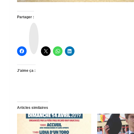
Partager :
T
h
r
e
a
d
s
J’aime ça :
Articles similaires