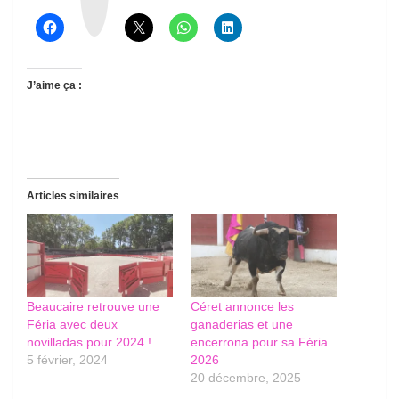
a
d
s
J’aime ça :
Articles similaires
Beaucaire retrouve une
Céret annonce les
Féria avec deux
ganaderias et une
novilladas pour 2024 !
encerrona pour sa Féria
5 février, 2024
2026
20 décembre, 2025