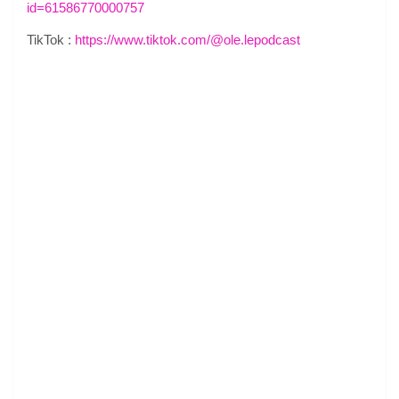
id=61586770000757
TikTok :
https://www.tiktok.com/@ole.lepodcast