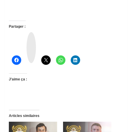
Partager :
T
h
r
e
a
d
s
J’aime ça :
Articles similaires