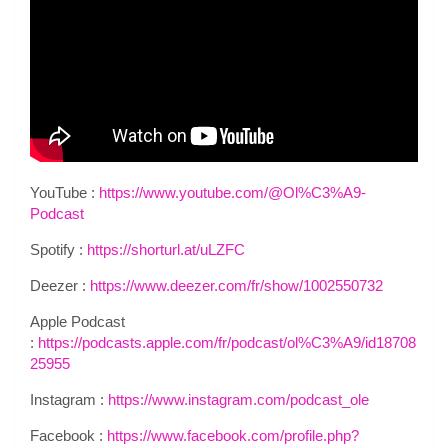
YouTube :
https://www.youtube.com/@Ol%C3%A9-
Podcast
Spotify :
https://shorturl.at/uLZFC
Deezer :
https://www.deezer.com/fr/show/1002550732
Apple Podcast
:
https://podcasts.apple.com/fr/podcast/ol%C3%A9/id18708
25955
Instagram :
https://www.instagram.com/podcast_ole
Facebook :
https://www.facebook.com/profile.php?