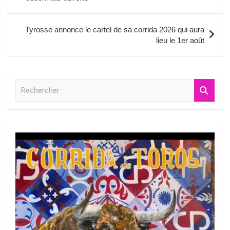
l’article
Tyrosse annonce le cartel de sa corrida 2026 qui aura
lieu le 1er août
R
e
c
h
e
r
c
h
e
r