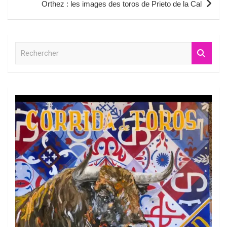
Orthez : les images des toros de Prieto de la Cal
R
e
c
h
e
r
c
h
e
r