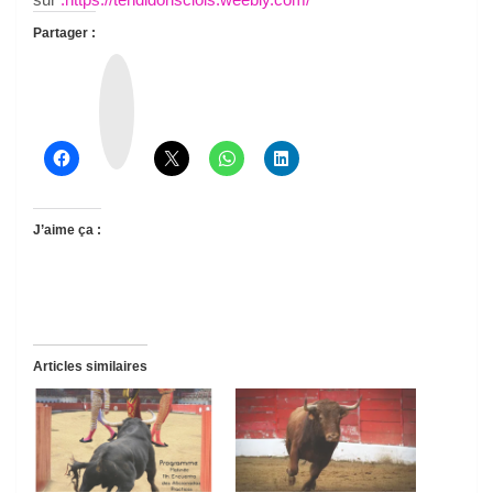
Partager :
T
h
r
e
a
d
s
J’aime ça :
Articles similaires