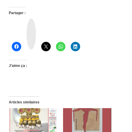
Partager :
T
h
r
e
a
d
s
J’aime ça :
Articles similaires