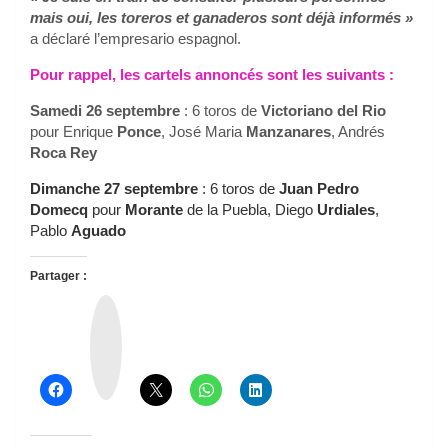
mais oui, les toreros et ganaderos sont déjà informés »
a déclaré l’empresario espagnol.
Pour rappel, les cartels annoncés sont les suivants :
Samedi 26 septembre
: 6 toros de
Victoriano del Rio
pour Enrique
Ponce
, José Maria
Manzanares
, Andrés
Roca Rey
Dimanche 27 septembre
: 6 toros de
Juan Pedro
Domecq
pour
Morante
de la Puebla, Diego
Urdiales
,
Pablo
Aguado
Partager :
T
h
r
e
a
d
s