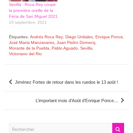
Sevilla : Roca Rey coupe
la première oreille de la
Féria de San Miguel 2021
19 septembre, 2021
Étiquettes:
Andrés Roca Rey
,
Diego Urdiales
,
Enrique Ponce
,
José Maria Manzanares
,
Juan Pedro Domecq
,
Morante de la Puebla
,
Pablo Aguado
,
Sevilla
,
Victoriano del Rio
Navigation
Jiménez Fortes de retour dans les ruedos le 13 août !
de
l’article
L’important mois d’Août d’Enrique Ponce…
R
e