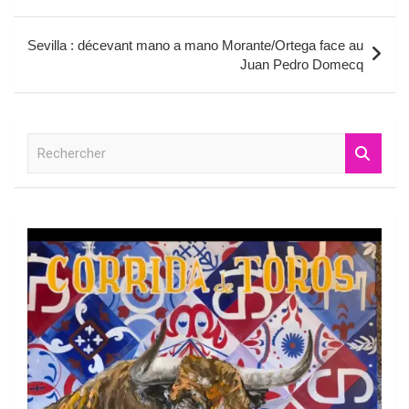
de
l’article
Sevilla : décevant mano a mano Morante/Ortega face au
Juan Pedro Domecq
R
e
c
h
e
r
c
h
e
r