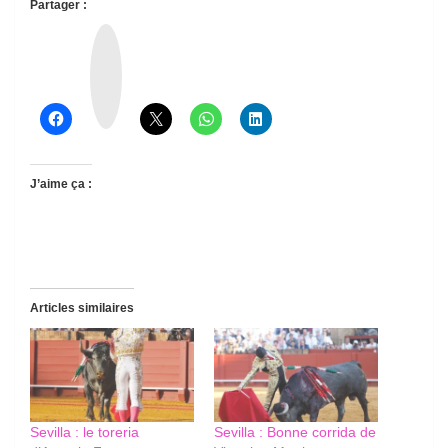
Partager :
T
h
r
e
a
d
s
J’aime ça :
Articles similaires
Sevilla : le toreria
Sevilla : Bonne corrida de