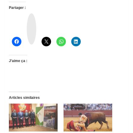
Partager :
T
h
r
e
a
d
s
J’aime ça :
Articles similaires