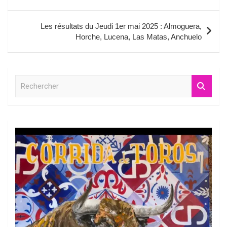
l’article
Les résultats du Jeudi 1er mai 2025 : Almoguera,
Horche, Lucena, Las Matas, Anchuelo
R
e
c
h
e
r
c
h
e
r