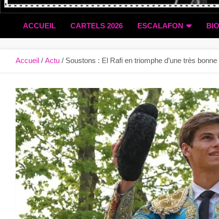
ACCUEIL
CARTELS 2026
ESCALAFON
BI
Accueil
Actu
Soustons : El Rafi en triomphe d’une très bonne