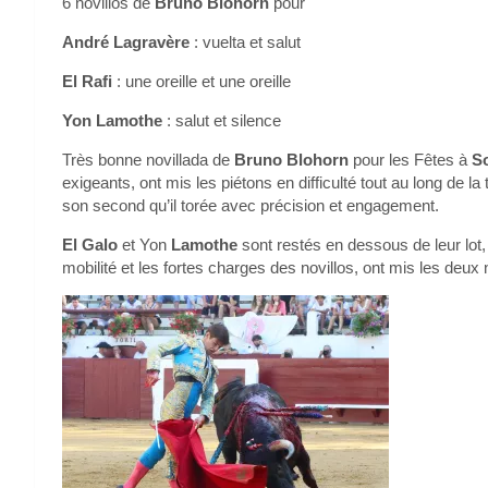
6 novillos de
Bruno Blohorn
pour
André Lagravère
: vuelta et salut
El Rafi
: une oreille et une oreille
Yon Lamothe
: salut et silence
Très bonne novillada de
Bruno Blohorn
pour les Fêtes à
S
exigeants, ont mis les piétons en difficulté tout au long de la 
son second qu’il torée avec précision et engagement.
El Galo
et Yon
Lamothe
sont restés en dessous de leur lot,
mobilité et les fortes charges des novillos, ont mis les deux no