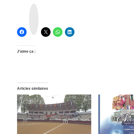
T
h
r
e
a
d
s
J’aime ça :
Articles similaires