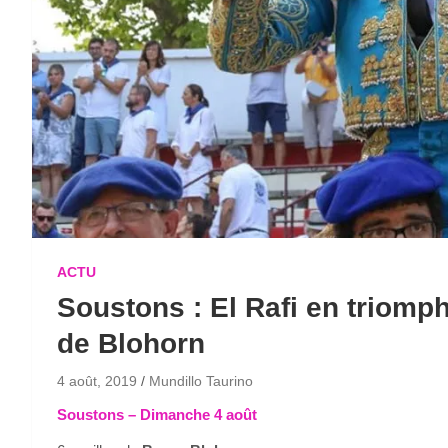
ACTU
Soustons : El Rafi en triomp
de Blohorn
4 août, 2019
Mundillo Taurino
Soustons – Dimanche 4 août