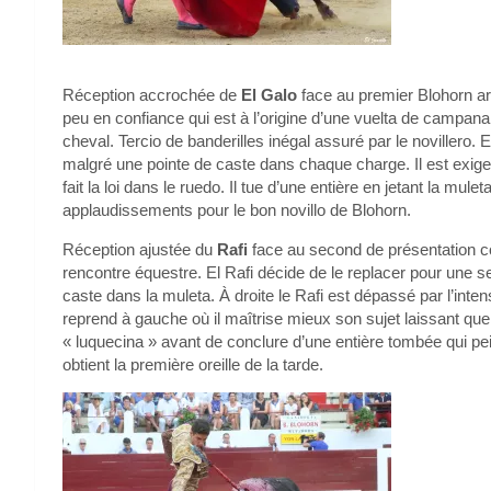
Réception accrochée de
El Galo
face au premier Blohorn ar
peu en confiance qui est à l’origine d’une vuelta de campana
cheval. Tercio de banderilles inégal assuré par le novillero. E
malgré une pointe de caste dans chaque charge. Il est exigea
fait la loi dans le ruedo. Il tue d’une entière en jetant la mu
applaudissements pour le bon novillo de Blohorn.
Réception ajustée du
Rafi
face au second de présentation co
rencontre équestre. El Rafi décide de le replacer pour une 
caste dans la muleta. À droite le Rafi est dépassé par l’intens
reprend à gauche où il maîtrise mieux son sujet laissant quel
« luquecina » avant de conclure d’une entière tombée qui peine
obtient la première oreille de la tarde.