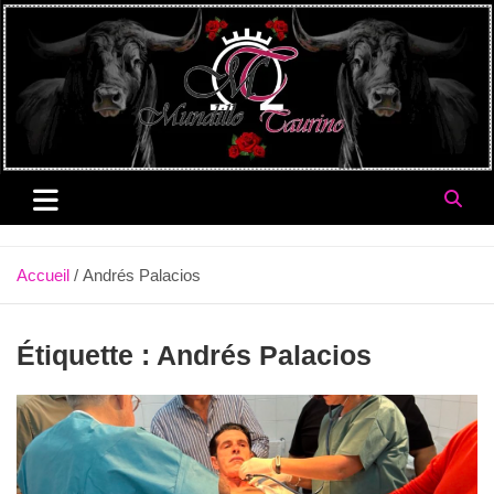
Aller
au
contenu
Accueil
Andrés Palacios
Étiquette :
Andrés Palacios