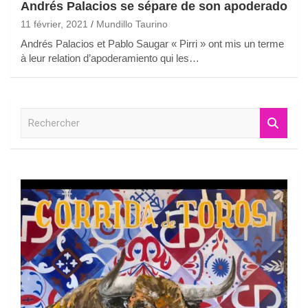
Andrés Palacios se sépare de son apoderado
11 février, 2021
Mundillo Taurino
Andrés Palacios et Pablo Saugar « Pirri » ont mis un terme
à leur relation d’apoderamiento qui les…
R
e
c
h
e
r
c
h
e
r