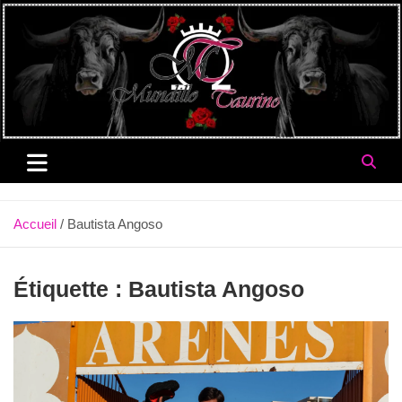
Aller
au
contenu
Accueil
Bautista Angoso
Étiquette :
Bautista Angoso