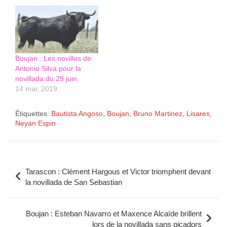
Boujan : Les novillos de
Antonio Silva pour la
novillada du 29 juin
14 mai, 2019
Étiquettes:
Bautista Angoso
,
Boujan
,
Bruno Martinez
,
Lisares
,
Neyan Espin
Navigation
Tarascon : Clément Hargous et Victor triomphent devant
de
la novillada de San Sebastian
l’article
Boujan : Esteban Navarro et Maxence Alcaïde brillent
lors de la novillada sans picadors