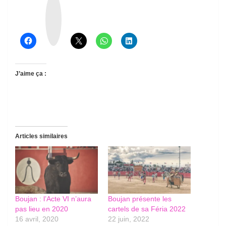
T
h
r
e
a
d
s
J’aime ça :
Articles similaires
Boujan : l’Acte VI n’aura
Boujan présente les
pas lieu en 2020
cartels de sa Féria 2022
16 avril, 2020
22 juin, 2022