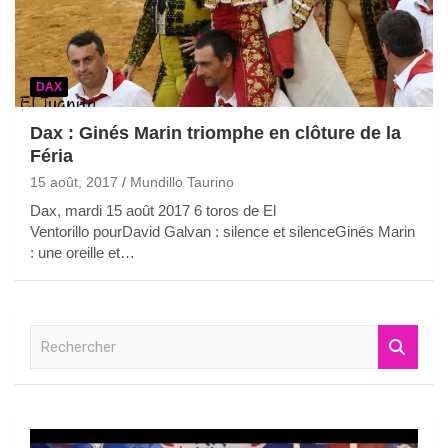
DAX
Dax : Ginés Marin triomphe en clôture de la
Féria
15 août, 2017
Mundillo Taurino
Dax, mardi 15 août 2017 6 toros de El
Ventorillo pourDavid Galvan : silence et silenceGinés Marin
: une oreille et…
R
e
c
h
e
r