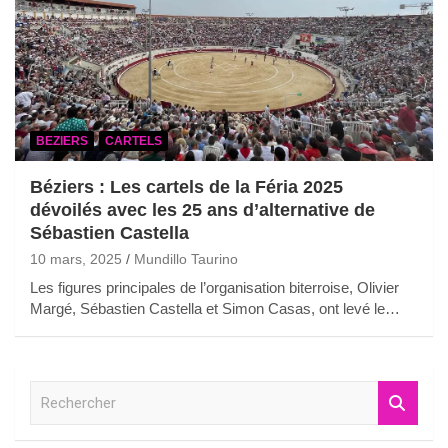
BEZIERS
CARTELS
Béziers : Les cartels de la Féria 2025
dévoilés avec les 25 ans d’alternative de
Sébastien Castella
10 mars, 2025
Mundillo Taurino
Les figures principales de l’organisation biterroise, Olivier
Margé, Sébastien Castella et Simon Casas, ont levé le…
R
e
c