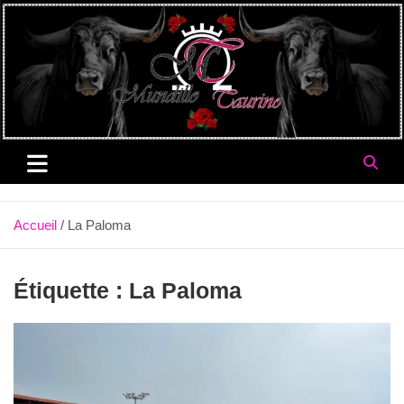
Aller
au
contenu
Accueil
La Paloma
Étiquette :
La Paloma