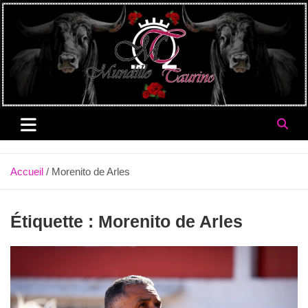
Aller
au
contenu
Accueil
Morenito de Arles
Étiquette :
Morenito de Arles