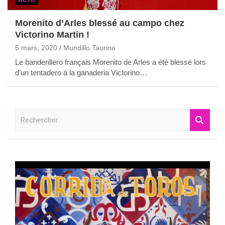
Morenito d’Arles blessé au campo chez
Victorino Martin !
5 mars, 2020
Mundillo Taurino
Le banderillero français Morenito de Arles a été blessé lors
d’un tentadero à la ganaderia Victorino…
R
e
c
h
e
r
c
h
e
r