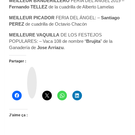
MEILLEUR BANDERILLERO
FERIA DEL ÁNGEL 2019 –
Fernando
TELLEZ
de la cuadrilla de Alberto Lamelas
MEILLEUR PICADOR
FERIA DEL ÁNGEL: –
Santiago
PEREZ
de cuadrilla de Octavio Chacón
MEILLEURE VAQUILLA
DE LOS FESTEJOS
POPULARES: – Vaca 108 de nombre “
Brujita
” de la
Ganadería de
Jose Arriazu
.
Partager :
T
h
r
e
a
d
s
J’aime ça :