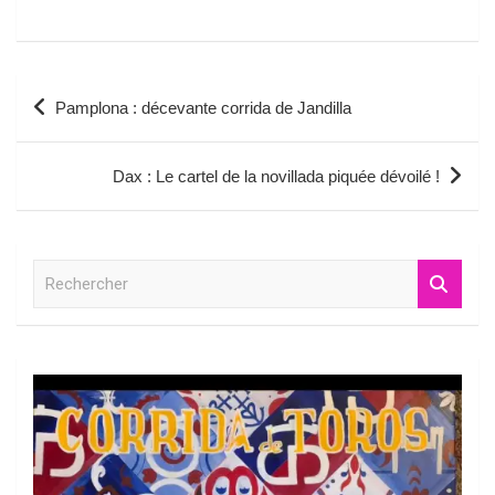
Navigation
Pamplona : décevante corrida de Jandilla
de
l’article
Dax : Le cartel de la novillada piquée dévoilé !
R
e
c
h
e
r
c
h
e
r