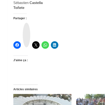
Sébastien
Castella
Toñete
Partager :
T
h
r
e
a
d
s
J’aime ça :
Articles similaires