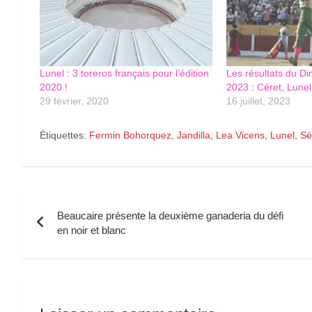
Lunel : 3 toreros français pour l’édition
Les résultats du Di
2020 !
2023 : Céret, Lunel
29 février, 2020
16 juillet, 2023
Étiquettes:
Fermin Bohorquez
,
Jandilla
,
Lea Vicens
,
Lunel
,
Sé
Navigation
Beaucaire présente la deuxième ganaderia du défi
de
en noir et blanc
l’article