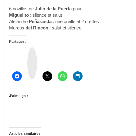
6 novillos de
Julio de la Puerta
pour
Miguelito
: silence et salut
Alejandro
Peñaranda
: une oreille et 2 oreilles
Marcos
del Rincon
: salut et silence
Partager :
T
h
r
e
a
d
s
J’aime ça :
Articles similaires