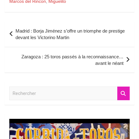
Marcos del Rincon
,
Miguelito
Navigation
Madrid : Borja Jiménez s’offre un triomphe de prestige
de
devant les Victorino Martin
l’article
Zaragoza : 25 toros passés à la reconnaissance…
avant le néant
R
e
c
h
e
r
c
h