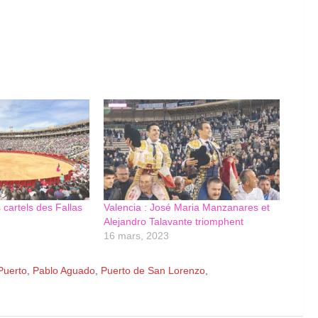
 cartels des Fallas
Valencia : José Maria Manzanares et
Alejandro Talavante triomphent
16 mars, 2023
Puerto
,
Pablo Aguado
,
Puerto de San Lorenzo
,