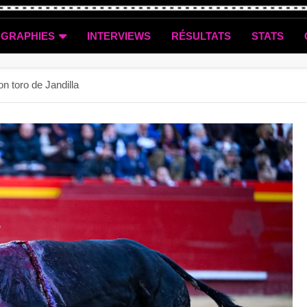
OGRAPHIES
INTERVIEWS
RÉSULTATS
STATS
n toro de Jandilla