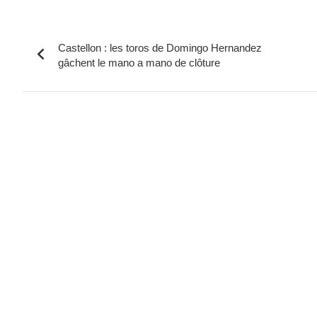
Navigation
Castellon : les toros de Domingo Hernandez
de
gâchent le mano a mano de clôture
l’article