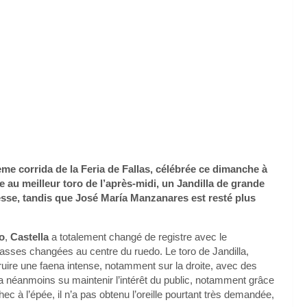
ème corrida de la Feria de Fallas, célébrée ce dimanche à
 au meilleur toro de l’après-midi, un Jandilla de grande
inesse, tandis que José María Manzanares est resté plus
o
,
Castella
a totalement changé de registre avec le
passes changées au centre du ruedo. Le toro de Jandilla,
truire une faena intense, notamment sur la droite, avec des
l a néanmoins su maintenir l’intérêt du public, notamment grâce
c à l’épée, il n’a pas obtenu l’oreille pourtant très demandée,