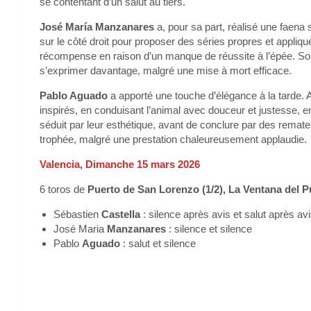
se contentant d’un salut au tiers.
José María Manzanares
a, pour sa part, réalisé une faena s
sur le côté droit pour proposer des séries propres et appliq
récompense en raison d’un manque de réussite à l’épée. Son
s’exprimer davantage, malgré une mise à mort efficace.
Pablo Aguado
a apporté une touche d’élégance à la tarde. A
inspirés, en conduisant l’animal avec douceur et justesse, e
séduit par leur esthétique, avant de conclure par des remates
trophée, malgré une prestation chaleureusement applaudie.
Valencia, Dimanche 15 mars 2026
6 toros de
Puerto de San Lorenzo (1/2), La Ventana del Pue
Sébastien
Castella
: silence après avis et salut après av
José Maria
Manzanares
: silence et silence
Pablo
Aguado
: salut et silence