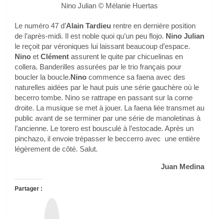
Nino Julian © Mélanie Huertas
Le numéro 47 d’
Alain Tardieu
rentre en dernière position
de l’après-midi. Il est noble quoi qu’un peu flojo.
Nino Julian
le reçoit par véroniques lui laissant beaucoup d’espace.
Nino
et
Clément
assurent le quite par chicuelinas en
collera. Banderilles assurées par le trio français pour
boucler la boucle.
Nino
commence sa faena avec des
naturelles aidées par le haut puis une série gauchère où le
becerro tombe. Nino se rattrape en passant sur la corne
droite. La musique se met à jouer. La faena liée transmet au
public avant de se terminer par une série de manoletinas à
l’ancienne. Le torero est bousculé à l’estocade. Après un
pinchazo, il envoie trépasser le beccerro avec une entière
légèrement de côté. Salut.
Juan Medina
Partager :
T
h
r