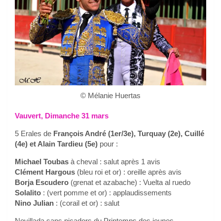
© Mélanie Huertas
Vauvert, Dimanche 31 mars
5 Erales de
François André (1er/3e), Turquay (2e), Cuillé
(4e) et Alain Tardieu (5e)
pour :
Michael Toubas
à cheval : salut après 1 avis
Clément Hargous
(bleu roi et or) : oreille après avis
Borja Escudero
(grenat et azabache) : Vuelta al ruedo
Solalito
: (vert pomme et or) : applaudissements
Nino Julian
: (corail et or) : salut
Novillada sans picadors du Printemps des jeunes