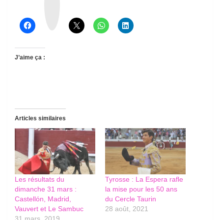
e
a
d
s
J’aime ça :
Articles similaires
Les résultats du
Tyrosse : La Espera rafle
dimanche 31 mars :
la mise pour les 50 ans
Castellón, Madrid,
du Cercle Taurin
Vauvert et Le Sambuc
28 août, 2021
31 mars, 2019