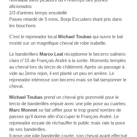
aficionados
2/3 d’arènes temps ensoleillé
Paseo retardé de 5 mins, Borja Escudero étant pris dans
les bouchons
C’est le rejoneador local
Michael Toubas
qui ouvre le bal
monté sur un magnifique cheval de robe isabelle.
Le banderillero
Marco Leal
réceptionne le becerro salinero
claro n°15 de François André à la sortie. Moments templés
au cheval lors du tercio de châtiment. Après un passage à
vide au 2eme rejon, il est planté un peu en arrière. Le
rejoneador intéresse son becerro mais se fait tamponner le
cheval.
Michael Toubas
prend un cheval gris pommelé pour le
tercio de banderilles enjoué avec une jolie pose au cuarteo.
Marc Monnet
se fait siffler pour le trop grand nombre de
passes qu’il donne afin d’occuper le François André. Le
rejoneador essaie de réchauffer le public mais rate la pose
de ses banderilles.
Il pose une jolie banderille courte, son cheval ayant effectué