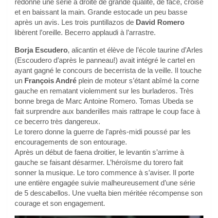
redonne une série à droite de grande qualité, de face, croisé
et en baissant la main. Grande estocade un peu basse
après un avis. Les trois puntillazos de
David Romero
libèrent l’oreille. Becerro applaudi à l’arrastre.
Borja Escudero
, alicantin et élève de l’école taurine d’Arles
(Escoudero d’après le panneau!) avait intégré le cartel en
ayant gagné le concours de becerrista de la veille. Il touche
un
François André
plein de moteur s’étant abîmé la corne
gauche en rematant violemment sur les burladeros. Très
bonne brega de Marc Antoine Romero. Tomas Ubeda se
fait surprendre aux banderilles mais rattrape le coup face à
ce becerro très dangereux.
Le torero donne la guerre de l’après-midi poussé par les
encouragements de son entourage.
Après un début de faena droitier, le levantin s’arrime à
gauche se faisant désarmer. L’héroïsme du torero fait
sonner la musique. Le toro commence à s’aviser. Il porte
une entière engagée suivie malheureusement d’une série
de 5 descabellos. Une vuelta bien méritée récompense son
courage et son engagement.