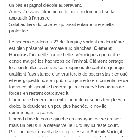
un pas espagnol d’école auparavant.
Après 2 essais infructueux, le becerro tombe et se fait
applaudir à l’arrastre.
Salut au tiers du cavalier qui avait entamé une vuelta
protestée.
Le becerro cardeno n°23 de Turquay sortant en deuxième
est bien présenté et remate aux planches.
Clément
Hargous
l’accueille par de belles véroniques gagnant le
centre malgré les hachazos de l’animal.
Clément
partage
les banderilles avec ses compagnons de cartel du jour qui
gratifient l’assistance d’un vrai tercio de becerristas : enjoué
et énergique.Brindis au public du jeune torero qui entame sa
faena en obligeant le becerro qui a conservé beaucoup de
forces en restant doux avec lui.
Il amène le becerro au centre pour deux séries templées à
droite, la deuxième un peu plus hachée, le novillo
commençant à serrer.
Il prend donc la corne gauche en essayant de se croiser
mais un peu sur la défensive, le Turquay lui reste court.
Profitant des conseils de son professeur
Patrick Varin
, il