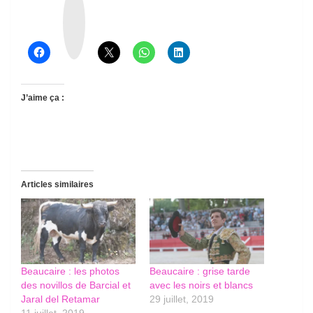
h
r
e
a
d
s
J’aime ça :
Articles similaires
Beaucaire : les photos
Beaucaire : grise tarde
des novillos de Barcial et
avec les noirs et blancs
Jaral del Retamar
29 juillet, 2019
11 juillet, 2019