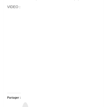
VIDEO :
Partager :
T