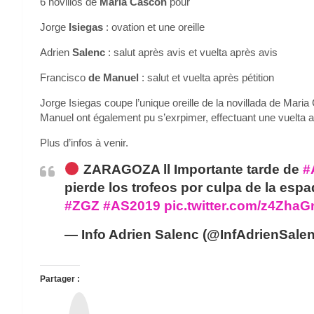
6 novillos de
Maria Cascon
pour
Jorge
Isiegas
: ovation et une oreille
Adrien
Salenc
: salut après avis et vuelta après avis
Francisco
de Manuel
: salut et vuelta après pétition
Jorge Isiegas coupe l’unique oreille de la novillada de Mari
Manuel ont également pu s’exrpimer, effectuant une vuelta 
Plus d’infos à venir.
ZARAGOZA ll Importante tarde de
#
pierde los trofeos por culpa de la esp
#ZGZ
#AS2019
pic.twitter.com/z4Zha
— Info Adrien Salenc (@InfAdrienSale
Partager :
T
h