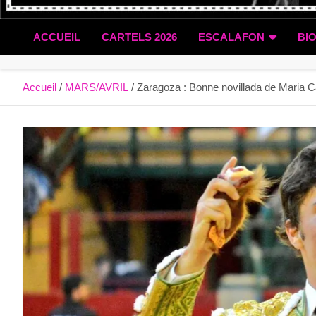
ACCUEIL
CARTELS 2026
ESCALAFON
BI
Accueil
MARS/AVRIL
Zaragoza : Bonne novillada de Maria Ca