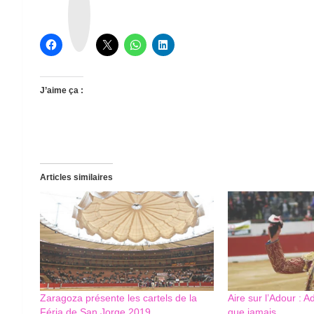
r
e
a
d
s
J’aime ça :
Articles similaires
Zaragoza présente les cartels de la
Aire sur l’Adour : A
Féria de San Jorge 2019
que jamais