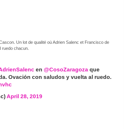
a Cascon. Un lot de qualité où Adrien Salenc et Francisco de
al ruedo chacun.
AdrienSalenc
en
@CosoZaragoza
que
ada. Ovación con saludos y vuelta al ruedo.
Gnvhc
nc)
April 28, 2019