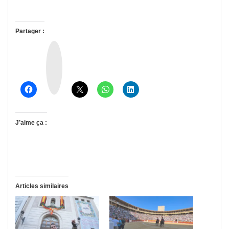
Partager :
T
h
r
e
a
d
s
J’aime ça :
Articles similaires