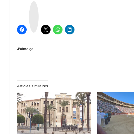
T
h
r
e
a
d
s
J’aime ça :
Articles similaires