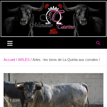
Aller
au
contenu
Accueil
ARLES
Arles : les toros de La Quinta aux corrales !