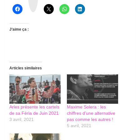
a
d
s
J’aime ça :
Articles similaires
Arles présente les cartels
Maxime Solera : les
de sa Féria de Juin 2021
chiffres d’une alternative
3 avril, 2021
pas comme les autres !
5 avril, 2021