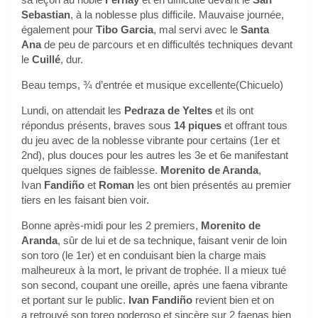
Sebastian
, à la noblesse plus difficile. Mauvaise journée,
également pour
Tibo Garcia
, mal servi avec le
Santa
Ana
de peu de parcours et en difficultés techniques devant
le
Cuillé
, dur.
Beau temps, ¾ d’entrée et musique excellente(Chicuelo)
Lundi, on attendait les
Pedraza de Yeltes
et ils ont
répondus présents, braves sous
14 piques
et offrant tous
du jeu avec de la noblesse vibrante pour certains (1er et
2nd), plus douces pour les autres les 3e et 6e manifestant
quelques signes de faiblesse.
Morenito de Aranda
,
Ivan
Fandiño
et
Roman
les ont bien présentés au premier
tiers en les faisant bien voir.
Bonne après-midi pour les 2 premiers,
Morenito de
Aranda
, sûr de lui et de sa technique, faisant venir de loin
son toro (le 1er) et en conduisant bien la charge mais
malheureux à la mort, le privant de trophée. Il a mieux tué
son second, coupant une oreille, après une faena vibrante
et portant sur le public.
Ivan Fandiño
revient bien et on
a retrouvé son toreo poderoso et sincère sur 2 faenas bien