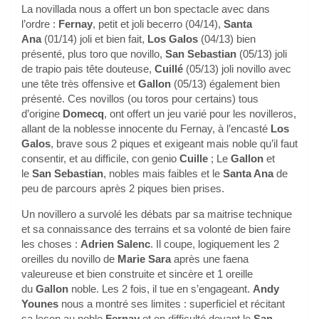
La novillada nous a offert un bon spectacle avec dans
l’ordre :
Fernay
, petit et joli becerro (04/14),
Santa
Ana
(01/14) joli et bien fait,
Los Galos
(04/13) bien
présenté, plus toro que novillo,
San Sebastian
(05/13) joli
de trapio pais tête douteuse,
Cuillé
(05/13) joli novillo avec
une tête très offensive et
Gallon
(05/13) également bien
présenté. Ces novillos (ou toros pour certains) tous
d’origine
Domecq
, ont offert un jeu varié pour les novilleros,
allant de la noblesse innocente du Fernay, à l’encasté
Los
Galos
, brave sous 2 piques et exigeant mais noble qu’il faut
consentir, et au difficile, con genio
Cuille
; Le
Gallon
et
le
San Sebastian
, nobles mais faibles et le
Santa Ana
de
peu de parcours après 2 piques bien prises.
Un novillero a survolé les débats par sa maitrise technique
et sa connaissance des terrains et sa volonté de bien faire
les choses :
Adrien Salenc
. Il coupe, logiquement les 2
oreilles du novillo de
Marie Sara
après une faena
valeureuse et bien construite et sincère et 1 oreille
du
Gallon
noble. Les 2 fois, il tue en s’engageant.
Andy
Younes
nous a montré ses limites : superficiel et récitant
sa leçon au noble
Fernay
et en difficulté devant le
San