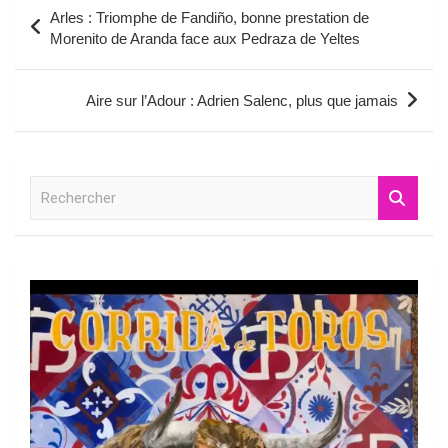
Navigation
Arles : Triomphe de Fandiño, bonne prestation de
de
Morenito de Aranda face aux Pedraza de Yeltes
l’article
Aire sur l’Adour : Adrien Salenc, plus que jamais
R
e
c
h
e
r
c
h
e
r