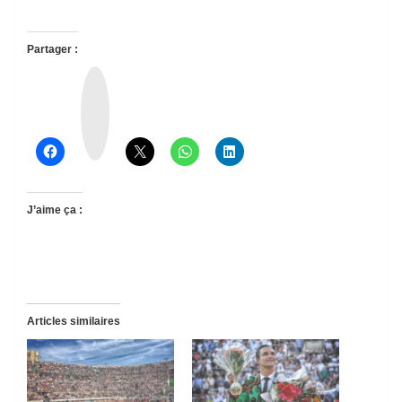
Partager :
T
h
r
e
a
d
s
J’aime ça :
Articles similaires