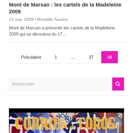
Mont de Marsan : les cartels de la Madeleine
2009
13 mai, 2009
Mundillo Taurino
Mont de Marsan a présenté les cartels de la Madeleine
2009 qui se déroulera du 17…
Pagination
Précédent
1
…
37
38
des
publications
R
e
c
h
e
r
c
h
e