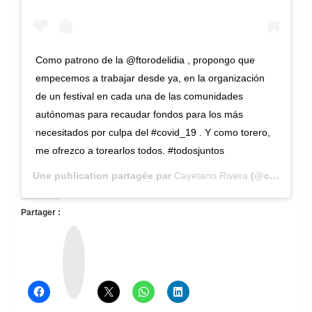
Como patrono de la @ftorodelidia , propongo que
empecemos a trabajar desde ya, en la organización
de un festival en cada una de las comunidades
autónomas para recaudar fondos para los más
necesitados por culpa del #covid_19 . Y como torero,
me ofrezco a torearlos todos. #todosjuntos
Une publication partagée par
Cayetano Rivera
(@cayetanorivera) le
Partager :
T
h
r
e
a
d
s