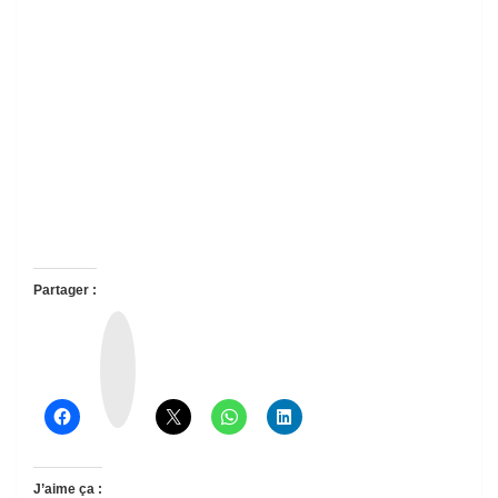
Partager :
T
h
r
e
a
d
s
J’aime ça :