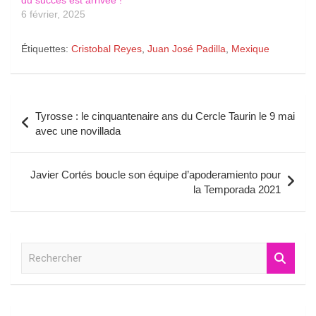
du succès est arrivée !
6 février, 2025
Étiquettes:
Cristobal Reyes
,
Juan José Padilla
,
Mexique
Navigation
Tyrosse : le cinquantenaire ans du Cercle Taurin le 9 mai
de
avec une novillada
l’article
Javier Cortés boucle son équipe d’apoderamiento pour
la Temporada 2021
R
e
c
h
e