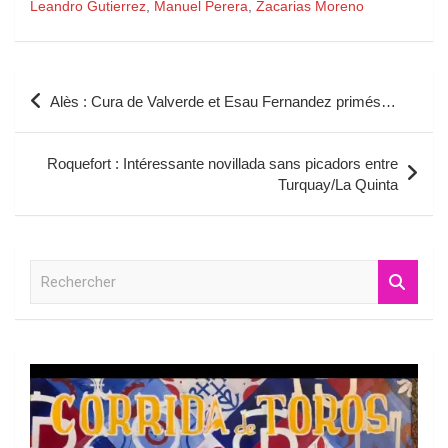
Leandro Gutierrez
,
Manuel Perera
,
Zacarias Moreno
Navigation
Alès : Cura de Valverde et Esau Fernandez primés…
de
l’article
Roquefort : Intéressante novillada sans picadors entre
Turquay/La Quinta
R
e
c
h
e
r
c
h
e