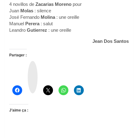
4 novillos de
Zacarias Moreno
pour
Juan
Molas
: silence
José Fernando
Molina
: une oreille
Manuel
Perera
: salut
Leandro
Gutierrez
: une oreille
Jean Dos Santos
Partager :
T
h
r
e
a
d
s
J’aime ça :