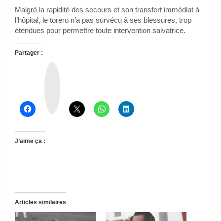
Malgré la rapidité des secours et son transfert immédiat à
l’hôpital, le torero n’a pas survécu à ses blessures, trop
étendues pour permettre toute intervention salvatrice.
Partager :
T
h
r
e
a
d
s
J’aime ça :
Articles similaires