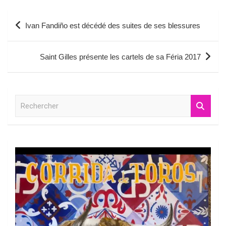
Navigation
Ivan Fandiño est décédé des suites de ses blessures
de
l’article
Saint Gilles présente les cartels de sa Féria 2017
R
e
c
h
e
r
c
h
e
r