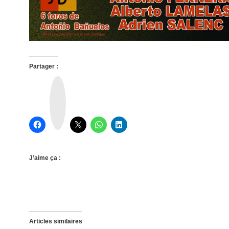
Partager :
T
h
r
e
a
d
s
J’aime ça :
Articles similaires