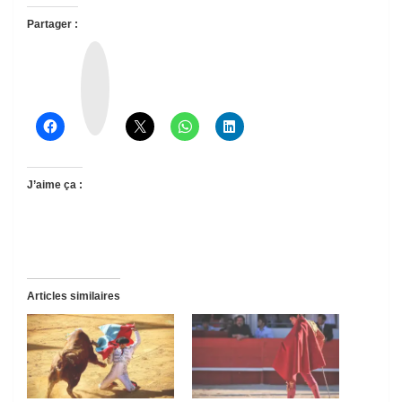
Partager :
T
h
r
e
a
d
s
J’aime ça :
Articles similaires