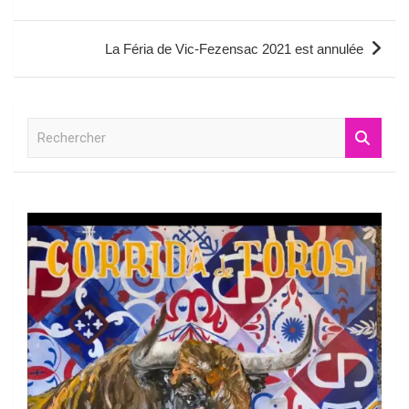
l’article
La Féria de Vic-Fezensac 2021 est annulée
R
e
c
h
e
r
c
h
e
r