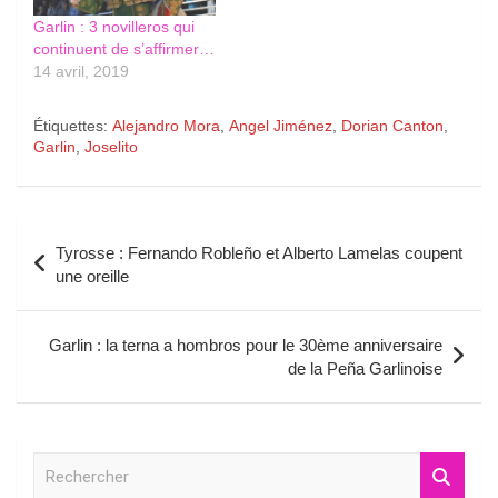
Garlin : 3 novilleros qui
continuent de s’affirmer…
14 avril, 2019
Étiquettes:
Alejandro Mora
,
Angel Jiménez
,
Dorian Canton
,
Garlin
,
Joselito
Navigation
Tyrosse : Fernando Robleño et Alberto Lamelas coupent
de
une oreille
l’article
Garlin : la terna a hombros pour le 30ème anniversaire
de la Peña Garlinoise
R
e