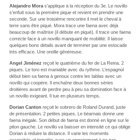
Alejandro Mora
s’applique à la réception du 3e. Le novillo
s’enfuit sous la première pique et revient en prendre une
seconde. Sur une troisième rencontre il met le cheval à
terre sans être piqué. Mora trace une faena avec déjà
beaucoup de maîtrise (il débute en piqué). Il trace une faena
correcte face à un novillo manquant de mobilité. Il laisse
quelques bons détails avant de terminer par une estocade
très efficace. Une oreille généreuse.
Angel Jiménez
reçoit le quatrième du fer de La Reina. 2
piques. Le toro est maniable avec du rythme. L’espagnol
début bien sa faena à genoux contre les tablas avec un
novillo qui coopère. Il enchaîne deux bonnes séries
droitières avant de perdre peu à peu sa domination face à
un novillo exigeant. Il tue en plusieurs temps.
Dorian Canton
reçoit le sobrero de Roland Durand, juste
de présentation. 2 petites piques. Le béarnais donne une
faena inégale. Son début de faena est donné en ligne sur le
piton gauche. Le novillo va baisser en intensité ce qui oblige
Dorian à réduire la distance. Il varie les moments
accrochés et templés avec un engagement à ne pas