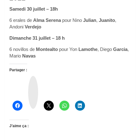
Samedi 30 juillet – 18h
6 erales de
Alma Serena
pour Nino
Julian
,
Juanito
,
Andoni
Verdejo
Dimanche 31 juillet – 18 h
6 novillos de
Montealto
pour Yon
Lamothe
, Diego
Garcia
,
Mario
Navas
Partager :
T
h
r
e
a
d
s
J’aime ça :