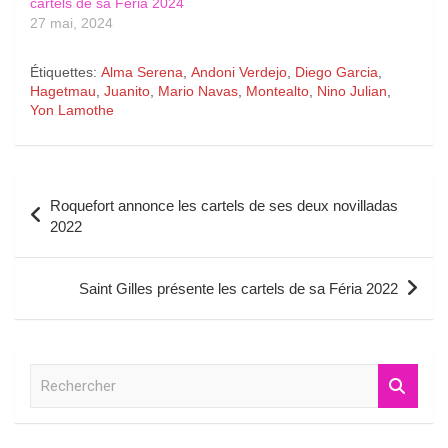
cartels de sa Féria 2024
27 mai, 2024
Étiquettes:
Alma Serena
,
Andoni Verdejo
,
Diego Garcia
,
Hagetmau
,
Juanito
,
Mario Navas
,
Montealto
,
Nino Julian
,
Yon Lamothe
Navigation
Roquefort annonce les cartels de ses deux novilladas
de
2022
l’article
Saint Gilles présente les cartels de sa Féria 2022
R
e
c
h