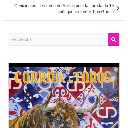
Cenicientos : les toros de Saltillo pour la corrida du 16
août que va toréer Tibo Garcia
R
e
c
h
e
r
c
h
e
r