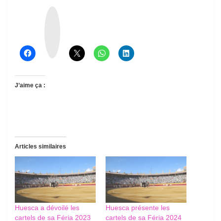
T
h
r
e
a
d
s
J’aime ça :
Articles similaires
Huesca a dévoilé les
Huesca présente les
cartels de sa Féria 2023
cartels de sa Féria 2024