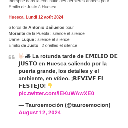
triomphe dans la continuité des dernières années pour
Emilio de Justo à Huesca.
Huesca, Lundi 12 août 2024
6 toros de
Antonio Bañuelos
pour
Morante
de la Puebla : silence et silence
Daniel
Luque
: silence et silence
Emilio
de Justo
: 2 oreilles et silence
La rotunda tarde de 𝗘𝗠𝗜𝗟𝗜𝗢 𝗗𝗘
𝗝𝗨𝗦𝗧𝗢 en Huesca saliendo por la
puerta grande, los detalles y el
ambiente, en vídeo. ¡𝗥𝗘𝗩𝗜𝗩𝗘 𝗘𝗟
𝗙𝗘𝗦𝗧𝗘𝗝𝗢!
pic.twitter.com/iEKuWAwXE0
— Tauroemoción (@tauroemocion)
August 12, 2024