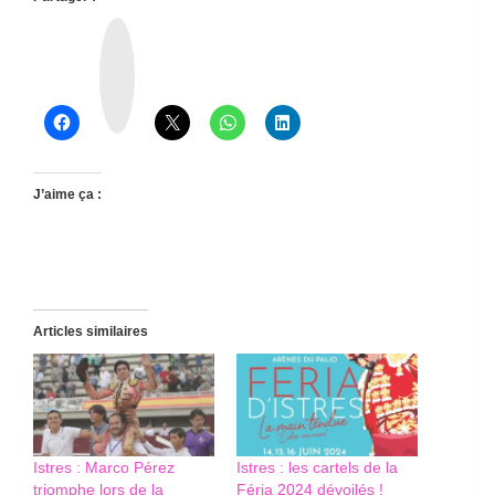
T
h
r
e
a
d
s
J’aime ça :
Articles similaires
Istres : Marco Pérez
Istres : les cartels de la
triomphe lors de la
Féria 2024 dévoilés !