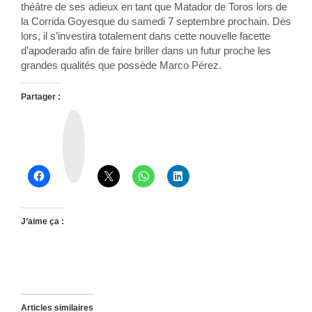
théâtre de ses adieux en tant que Matador de Toros lors de
la Corrida Goyesque du samedi 7 septembre prochain. Dès
lors, il s’investira totalement dans cette nouvelle facette
d’apoderado afin de faire briller dans un futur proche les
grandes qualités que possède Marco Pérez.
Partager :
T
h
r
e
a
d
s
J’aime ça :
Articles similaires