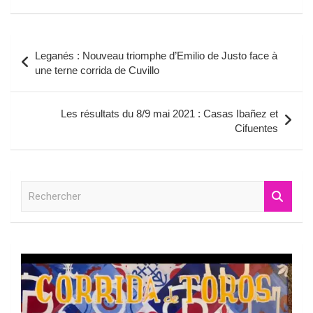
Navigation
Leganés : Nouveau triomphe d’Emilio de Justo face à
de
une terne corrida de Cuvillo
l’article
Les résultats du 8/9 mai 2021 : Casas Ibañez et
Cifuentes
R
e
c
h
e
r
c
h
e