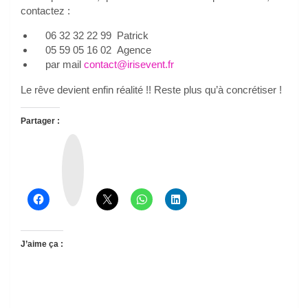
contactez :
06 32 32 22 99 Patrick
05 59 05 16 02 Agence
par mail
contact@irisevent.fr
Le rêve devient enfin réalité !! Reste plus qu’à concrétiser !
Partager :
T
h
r
e
a
d
s
J’aime ça :