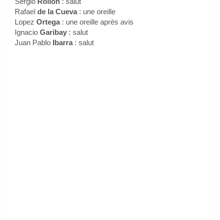
Sergio
Rollon
: salut
Rafael
de la Cueva
: une oreille
Lopez
Ortega
: une oreille après avis
Ignacio
Garibay
: salut
Juan Pablo
Ibarra
: salut