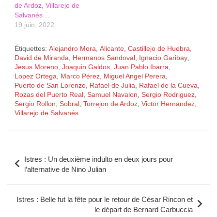
de Ardoz, Villarejo de
Salvanés…
19 juin, 2022
Étiquettes:
Alejandro Mora
,
Alicante
,
Castillejo de Huebra
,
David de Miranda
,
Hermanos Sandoval
,
Ignacio Garibay
,
Jesus Moreno
,
Joaquin Galdos
,
Juan Pablo Ibarra
,
Lopez Ortega
,
Marco Pérez
,
Miguel Angel Perera
,
Puerto de San Lorenzo
,
Rafael de Julia
,
Rafael de la Cueva
,
Rozas del Puerto Real
,
Samuel Navalon
,
Sergio Rodriguez
,
Sergio Rollon
,
Sobral
,
Torrejon de Ardoz
,
Victor Hernandez
,
Villarejo de Salvanés
Navigation
Istres : Un deuxième indulto en deux jours pour
de
l’alternative de Nino Julian
l’article
Istres : Belle fut la fête pour le retour de César Rincon et
le départ de Bernard Carbuccia