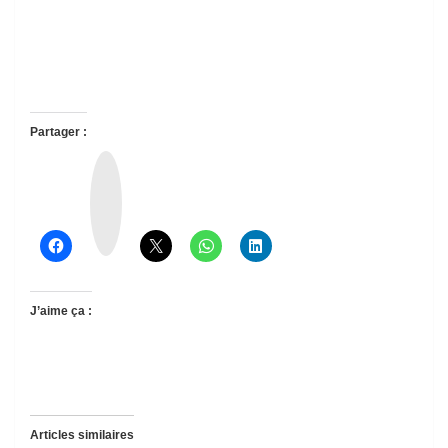
Partager :
T
h
r
e
a
d
s
J’aime ça :
Articles similaires