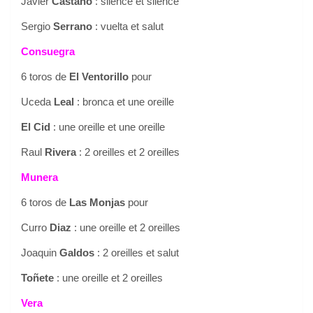
Javier
Castaño
: silence et silence
Sergio
Serrano
: vuelta et salut
Consuegra
6 toros de
El Ventorillo
pour
Uceda
Leal
: bronca et une oreille
El Cid
: une oreille et une oreille
Raul
Rivera
: 2 oreilles et 2 oreilles
Munera
6 toros de
Las Monjas
pour
Curro
Diaz
: une oreille et 2 oreilles
Joaquin
Galdos
: 2 oreilles et salut
Toñete
: une oreille et 2 oreilles
Vera