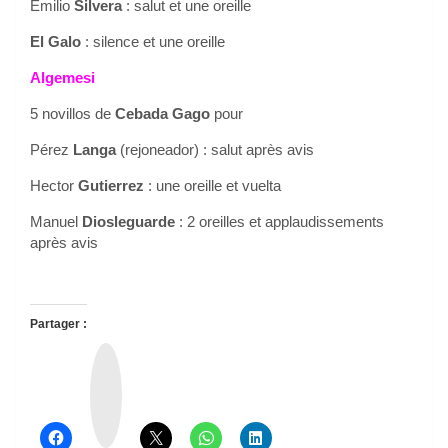
Emilio
Silvera
: salut et une oreille
El Galo
: silence et une oreille
Algemesi
5 novillos de
Cebada Gago
pour
Pérez
Langa
(rejoneador) : salut après avis
Hector
Gutierrez
: une oreille et vuelta
Manuel
Diosleguarde
: 2 oreilles et applaudissements
après avis
Partager :
T
h
r
e
a
d
s