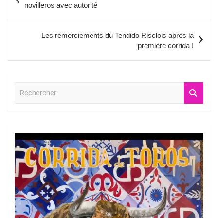
de
novilleros avec autorité
l’article
Les remerciements du Tendido Risclois après la
première corrida !
R
e
c
h
e
r
c
h
e
r