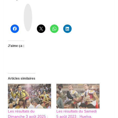
T
h
r
e
a
d
s
J’aime ça :
Articles similaires
Les résultats du
Les résultats du Samedi
Dimanche 3 août 2025 :
5 août 2023 : Huelva,