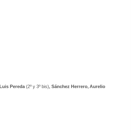
 Luis Pereda
(2º y 3º bis)
, Sánchez Herrero, Aurelio