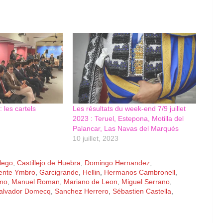
 les cartels
Les résultats du week-end 7/9 juillet
2023 : Teruel, Estepona, Motilla del
Palancar, Las Navas del Marqués
10 juillet, 2023
lego
,
Castillejo de Huebra
,
Domingo Hernandez
,
ente Ymbro
,
Garcigrande
,
Hellin
,
Hermanos Cambronell
,
amo
,
Manuel Roman
,
Mariano de Leon
,
Miguel Serrano
,
alvador Domecq
,
Sanchez Herrero
,
Sébastien Castella
,