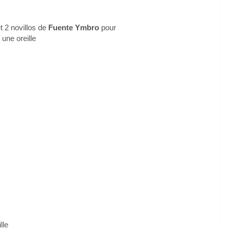
et 2 novillos de
Fuente Ymbro
pour
 une oreille
lle