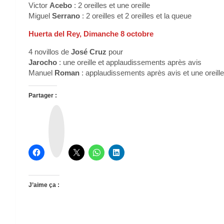
Victor
Acebo
: 2 oreilles et une oreille
Miguel
Serrano
: 2 oreilles et 2 oreilles et la queue
Huerta del Rey, Dimanche 8 octobre
4 novillos de
José Cruz
pour
Jarocho
: une oreille et applaudissements après avis
Manuel
Roman
: applaudissements après avis et une oreill
Partager :
T
h
r
e
a
d
s
J’aime ça :