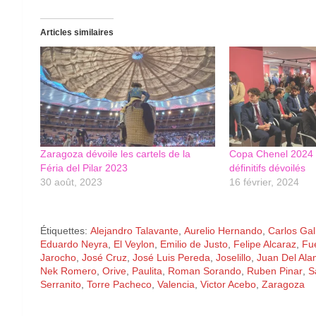
Articles similaires
Zaragoza dévoile les cartels de la
Copa Chenel 2024 :
Féria del Pilar 2023
définitifs dévoilés
30 août, 2023
16 février, 2024
Étiquettes:
Alejandro Talavante
,
Aurelio Hernando
,
Carlos Gal
Eduardo Neyra
,
El Veylon
,
Emilio de Justo
,
Felipe Alcaraz
,
Fu
Jarocho
,
José Cruz
,
José Luis Pereda
,
Joselillo
,
Juan Del Al
Nek Romero
,
Orive
,
Paulita
,
Roman Sorando
,
Ruben Pinar
,
S
Serranito
,
Torre Pacheco
,
Valencia
,
Victor Acebo
,
Zaragoza