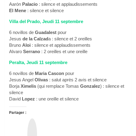
Aarón
Palacio
: silence et applaudissements
El Mene
: silence et silence
Villa del Prado, Jeudi 11 septembre
6 novillos de
Guadalest
pour
Jesus
de la Calzad
a : silence et 2 oreilles
Bruno
Aloi
: silence et applaudissements
Alvaro
Serrano
: 2 oreilles et une oreille
Peralta, Jeudi 11 septembre
6 novillos de
Maria Cascon
pour
Jesus Angel
Olivas
: salut après 2 avis et silence
Borja
Ximelis
(qui remplace Tomas
Gonzalez
) : silence et
silence
David
Lopez
: une oreille et silence
Partager :
T
h
r
e