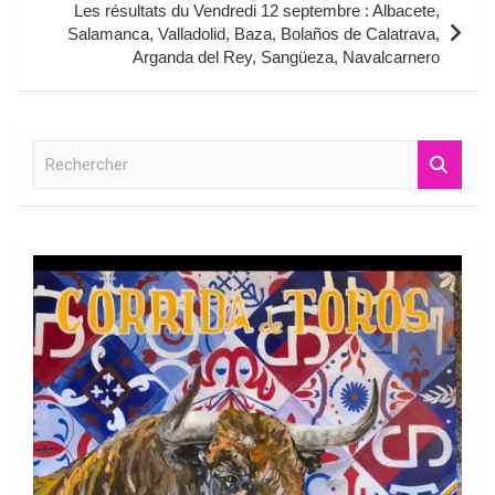
Les résultats du Vendredi 12 septembre : Albacete,
Salamanca, Valladolid, Baza, Bolaños de Calatrava,
Arganda del Rey, Sangüeza, Navalcarnero
R
e
c
h
e
r
c
h
e
r